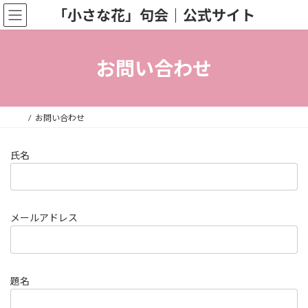
コ
ナ
「小さな花」句会｜公式サイト
ン
ビ
テ
ゲ
ン
ー
ツ
シ
お問い合わせ
へ
ョ
ス
ン
キ
に
ッ
移
お問い合わせ
プ
動
氏名
メールアドレス
題名